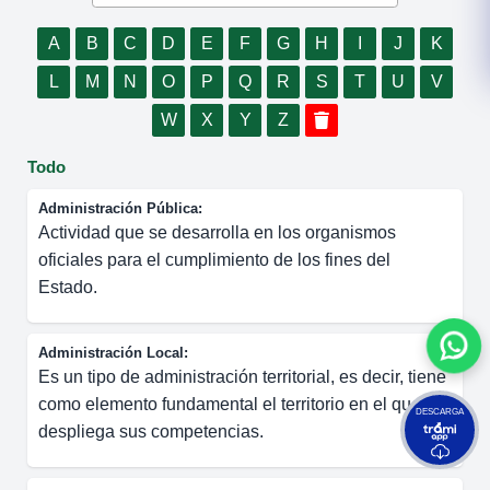
A
B
C
D
E
F
G
H
I
J
K
L
M
N
O
P
Q
R
S
T
U
V
W
X
Y
Z
Todo
Administración Pública:
​Actividad que se desarrolla en los organismos
oficiales para el cumplimiento de los fines del
Estado.
Administración Local:
​Es un tipo de administración territorial, es decir, tiene
como elemento fundamental el territorio en el que
DESCARGA
despliega sus competencias.