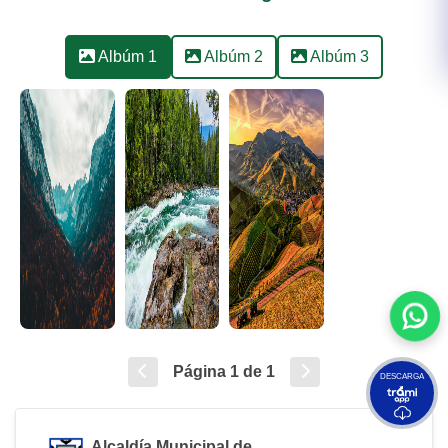
Albúm 1
Albúm 2
Albúm 3
Página
1
de 1
DESCARGA
Alcaldía Municipal de