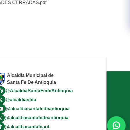
ADES CERRADAS.pdf
Alcaldía Municipal de
Santa Fe De Antioquia
@AlcaldiaSantaFedeAntioquia
@alcaldiasfda
@alcaldiasantafedeantioquia
@alcaldiasantafedeantioquia
@alcaldiasantafeant