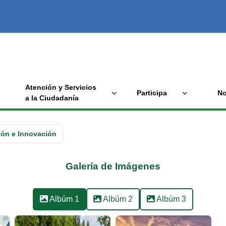
Atención y Servicios
Participa
No
a la Ciudadanía
ión e Innovación
Galería de Imágenes
Albúm 1
Albúm 2
Albúm 3