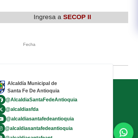
​Ingresa a
SECOP II
Fecha
Alcaldía Municipal de
Santa Fe De Antioquia
@AlcaldiaSantaFedeAntioquia
@alcaldiasfda
@alcaldiasantafedeantioquia
@alcaldiasantafedeantioquia
@alcaldiasantafeant