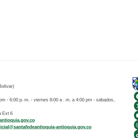
olívar)
 - 6:00 p. m. - viernes 8:00 a . m. a 4:00 pm - sábados,
 Ext 6
antioquia.gov.co
dicial@santafedeantioquia-antioquia.gov.co