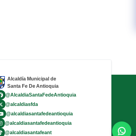
Alcaldía Municipal de
Santa Fe De Antioquia
@AlcaldiaSantaFedeAntioquia
@alcaldiasfda
@alcaldiasantafedeantioquia
@alcaldiasantafedeantioquia
@alcaldiasantafeant